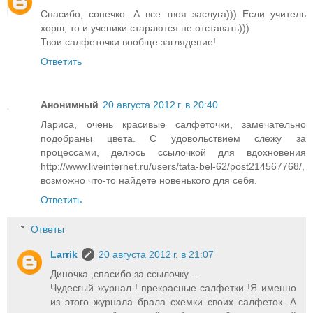
Спасибо, сонечко. А все твоя заслуга))) Если учитель
хорш, то и ученики стараются не отставать)))
Твои салфеточки вообще заглядение!
Ответить
Анонимный
20 августа 2012 г. в 20:40
Лариса, очень красивые салфеточки, замечательно
подобраны цвета. С удовольствием слежу за
процессами, делюсь ссылочкой для вдохновения
http://www.liveinternet.ru/users/tata-bel-62/post214567768/,
возможно что-то найдете новенького для себя.
Ответить
Ответы
Larrik
20 августа 2012 г. в 21:07
Диночка ,спасибо за ссылочку ...
Чудесгый журнал ! прекрасные салфетки !Я именно
из этого журнала брала схемки своих салфеток .А