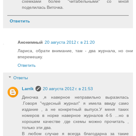
схемками более "читабельными" со мной
поделилась Виточка.
Ответить
Анонимный
20 августа 2012 г. в 21:20
Лариса, обрати внимание, там - два журнала, но они
вперемешку.
Ответить
Ответы
Larrik
20 августа 2012 г. в 21:53
Диночка ,я наверное неправильно выразилась
.Говоря "чудесный журнал" я имела ввиду само
издание , а не конкретный выпуск.У меня таких
номеров в норке наверное журналов 4-5 ...но в
хорошем качестве ,где схемы можно прочитать ,
только эти два.
В любом случае я всегда благодарна за такие