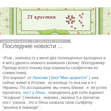
понедельник, 20 августа 2012 г.
Последние новости ...
Итак , наконец-то у меня два полноценных выходных и
я могу уделить немного внимания своему блогодомику.
Прежде всего покажу еще варианты салфеточки из
совместника.
Это вариант от
Леночки ( блог"Мне нравится" )
,она
сейчас живет в Италии , но вообще то она как и я с
Украины .По ассоциациям мы очень близки : я не успев
прочитать
пост у Лены
, определила для себя вариант
"ягодным" ( ежевика , черника , малина !).а прочитав
пост узнала , что и Лена назвала свою салфетку
"малина в лаванде" .